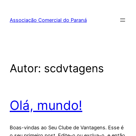
Pular
para
Associação Comercial do Paraná
o
conteúdo
Autor:
scdvtagens
Olá, mundo!
Boas-vindas ao Seu Clube de Vantagens. Esse é
o seu primeiro post. Edite-o ou exclua-o, e então